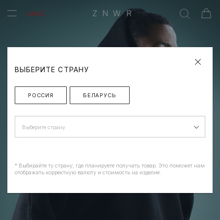
ZNWR
SALE
ВЫБЕРИТЕ СТРАНУ
РОССИЯ
БЕЛАРУСЬ
Выберите страну
* Выбирайте ту страну, где планируете получать товар. Это поможет нам
отображать корректную валюту и стоимость на изделие.