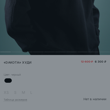
12 600 ₽
6 300 ₽
«DAKOTA» ХУДИ
Цвет:
черный
XS
S
M
L
Нет в наличии
Таблица размеров